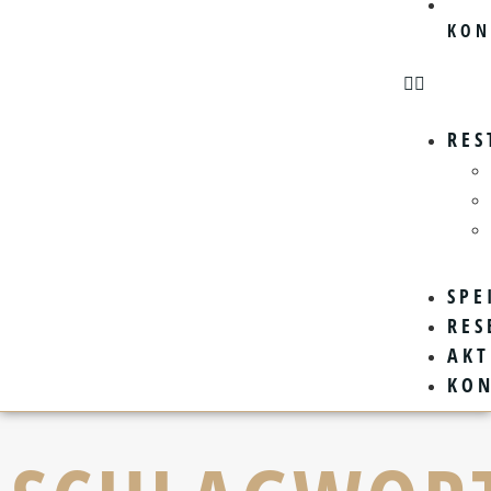
KON
RES
SPE
RES
AKT
KO