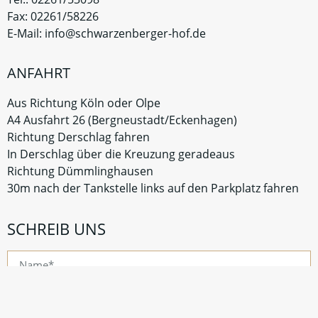
DAS TEAM
FAMILIE JAEGER UND TEAM FREUT SICH AUF
IHREN BESUCH
Alle packen mit an, und das eine Ziel steht für alle ganz
oben: Gästezufriedenheit.
Daran arbeiten vom Azubi bis zum Inhaber alle Hand in
Hand.
Und das mit ganz viel Energie und Freude.
KONTAKT