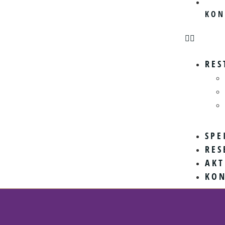
KON
RES
SPE
RES
AKT
KO