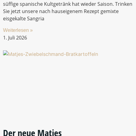
Caipi Sprizz
Ein gezapfter erfrischender Bier-Mix-Cocktail.Typischer,
frisch-spritziger Limettengeschmack mit einer leichten
Süße. Eine neue Kreation der Zunft Kölsch
BrauereiSommerlicher Genuss mit nur 4,2 % Vol. .
Weiterlesen »
27. Juli 2026