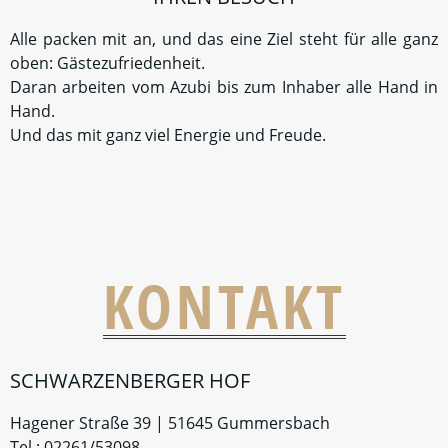
Sie haben Sich für einen Besuch in unserem Hause
entschlossen und möchten uns besuchen? Dann nutzen
Sie gerne unseren Reservierungsservice per Telefon
oder Mail:
02261 / 53098
info@schwarzenberger-hof.de
Unser Tipp:
Reservieren Sie grundsätzlich vor jedem
Ihrer Besuche. Denn nur Reservierungen (egal ob kurz-
oder langfristig) erlauben es uns für Ihren Besuch
optimal aufgestellt zu sein und somit lange Wartezeiten
zu vermeiden.